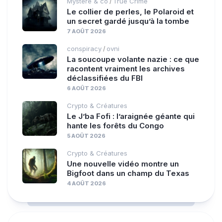
Mystère & co
True Crime
/
Le collier de perles, le Polaroid et
un secret gardé jusqu’à la tombe
7 AOÛT 2026
conspiracy
ovni
/
La soucoupe volante nazie : ce que
racontent vraiment les archives
déclassifiées du FBI
6 AOÛT 2026
Crypto & Créatures
Le J’ba Fofi : l’araignée géante qui
hante les forêts du Congo
5 AOÛT 2026
Crypto & Créatures
Une nouvelle vidéo montre un
Bigfoot dans un champ du Texas
4 AOÛT 2026