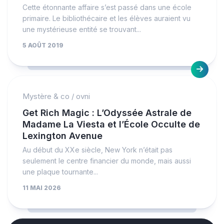
Cette étonnante affaire s’est passé dans une école
primaire. Le bibliothécaire et les élèves auraient vu
une mystérieuse entité se trouvant...
5 AOÛT 2019
Mystère & co
/
ovni
Get Rich Magic : L’Odyssée Astrale de
Madame La Viesta et l’École Occulte de
Lexington Avenue
Au début du XXe siècle, New York n’était pas
seulement le centre financier du monde, mais aussi
une plaque tournante...
11 MAI 2026