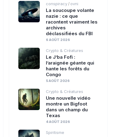
conspiracy
ovni
/
La soucoupe volante
nazie : ce que
racontent vraiment les
archives
déclassifiées du FBI
6 AOÛT 2026
Crypto & Créatures
Le J’ba Fofi :
l’araignée géante qui
hante les forêts du
Congo
5 AOÛT 2026
Crypto & Créatures
Une nouvelle vidéo
montre un Bigfoot
dans un champ du
Texas
4 AOÛT 2026
Spiritisme