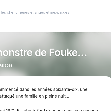
l, les phénomènes étranges et inexpliqués…
t monstre de Fouke…
RE 2018
commencé dans les années soixante-dix, une
attaqué une famille en pleine nuit…
i 1971, Elizabeth Ford s’endors dans son canapé.