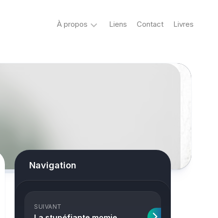
À propos
Liens
Contact
Livres
Crypto
&
Créatures
ovni
Mystère
&
co
Spiritisme
Navigation
conspiracy
Horreur
SUIVANT
True
La stupéfiante momie