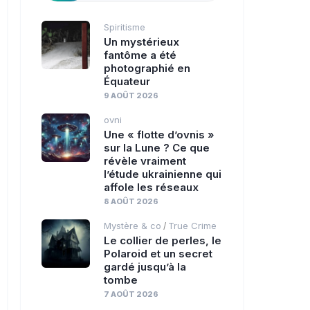
Spiritisme
Un mystérieux
fantôme a été
photographié en
Équateur
9 AOÛT 2026
ovni
Une « flotte d’ovnis »
sur la Lune ? Ce que
révèle vraiment
l’étude ukrainienne qui
affole les réseaux
8 AOÛT 2026
Mystère & co
True Crime
/
Le collier de perles, le
Polaroid et un secret
gardé jusqu’à la
tombe
7 AOÛT 2026