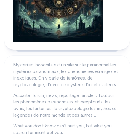
Mysterium Incognita est un site sur le paranormal les
mystères paranormaux, les phénomènes étranges et
inexpliqués. On y parle de fantômes, de
cryptozoologie, d’ovni, de mystère d’ici et d’ailleurs.
Actualité, forum, news, reportage, article… Tout sur
les phénomènes paranormaux et inexpliqués, les
ovnis, les fantômes, la cryptozoologie les mythes et
légendes de notre monde et des autres…
What you don’t know can’t hurt you, but what you
search for might get you.