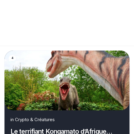
4
in
Crypto & Créatures
Le terrifiant Kongamato d’Afrique…