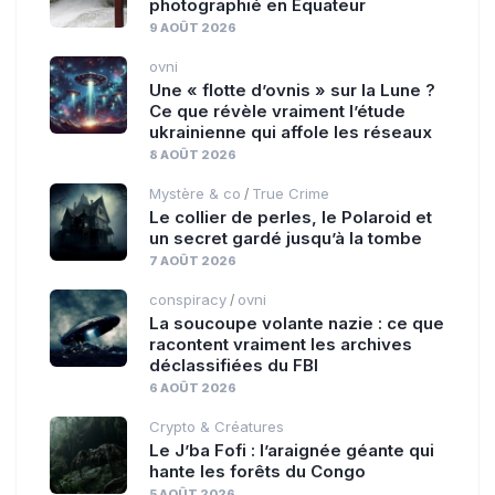
photographié en Équateur
9 AOÛT 2026
ovni
Une « flotte d’ovnis » sur la Lune ?
Ce que révèle vraiment l’étude
ukrainienne qui affole les réseaux
8 AOÛT 2026
Mystère & co
True Crime
/
Le collier de perles, le Polaroid et
un secret gardé jusqu’à la tombe
7 AOÛT 2026
conspiracy
ovni
/
La soucoupe volante nazie : ce que
racontent vraiment les archives
déclassifiées du FBI
6 AOÛT 2026
Crypto & Créatures
Le J’ba Fofi : l’araignée géante qui
hante les forêts du Congo
5 AOÛT 2026