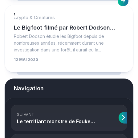
1
Crypto & Créatures
Le Bigfoot filmé par Robert Dodson…
Robert Dodson étudie les Bigfoot depuis de
nombreuses années, récemment durant une
investigation dans une forêt, il aurait eu la...
12 MAI 2020
Navigation
SUIVANT
Le terrifiant monstre de Fouke…