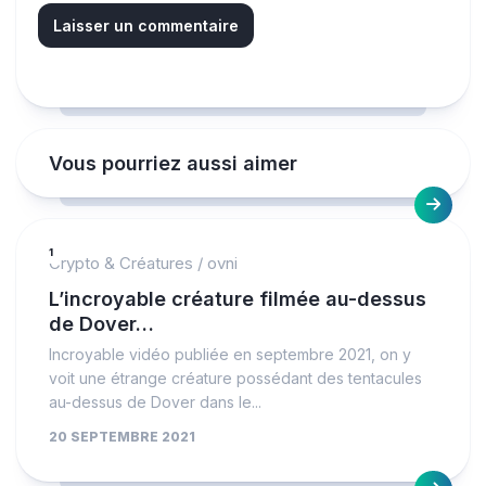
Vous pourriez aussi aimer
1
Crypto & Créatures
/
ovni
L’incroyable créature filmée au-dessus
de Dover…
Incroyable vidéo publiée en septembre 2021, on y
voit une étrange créature possédant des tentacules
au-dessus de Dover dans le...
20 SEPTEMBRE 2021