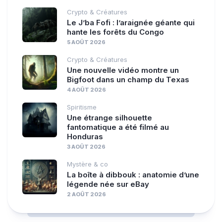
Crypto & Créatures
Le J’ba Fofi : l’araignée géante qui
hante les forêts du Congo
5 AOÛT 2026
Crypto & Créatures
Une nouvelle vidéo montre un
Bigfoot dans un champ du Texas
4 AOÛT 2026
Spiritisme
Une étrange silhouette
fantomatique a été filmé au
Honduras
3 AOÛT 2026
Mystère & co
La boîte à dibbouk : anatomie d’une
légende née sur eBay
2 AOÛT 2026