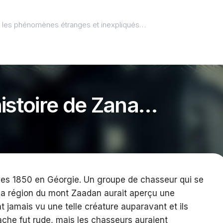
l, les phénomènes étranges et inexpliqués…
histoire de Zana…
s 1850 en Géorgie. Un groupe de chasseur qui se
 la région du mont Zaadan aurait aperçu une
nt jamais vu une telle créature auparavant et ils
tache fut rude, mais les chasseurs auraient