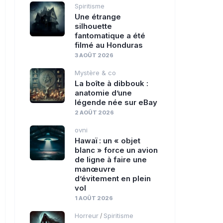
Spiritisme
Une étrange
silhouette
fantomatique a été
filmé au Honduras
3 AOÛT 2026
Mystère & co
La boîte à dibbouk :
anatomie d’une
légende née sur eBay
2 AOÛT 2026
ovni
Hawaï : un « objet
blanc » force un avion
de ligne à faire une
manœuvre
d’évitement en plein
vol
1 AOÛT 2026
Horreur
Spiritisme
/