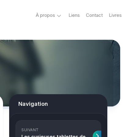
À propos
Liens
Contact
Livres
Crypto
&
Créatures
ovni
Mystère
&
co
Spiritisme
Navigation
conspiracy
Horreur
SUIVANT
True
Les curieuses tablettes de