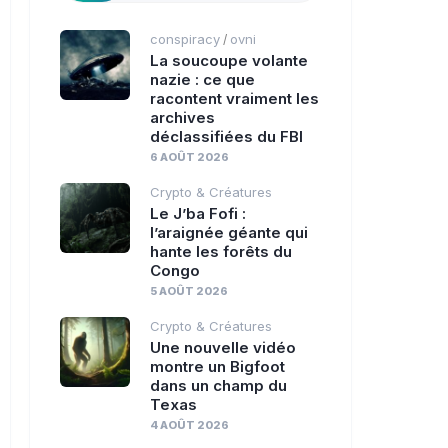
conspiracy
ovni
/
La soucoupe volante
nazie : ce que
racontent vraiment les
archives
déclassifiées du FBI
6 AOÛT 2026
Crypto & Créatures
Le J’ba Fofi :
l’araignée géante qui
hante les forêts du
Congo
5 AOÛT 2026
Crypto & Créatures
Une nouvelle vidéo
montre un Bigfoot
dans un champ du
Texas
4 AOÛT 2026