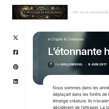
Skip
to
Site sur le paranorma
content
in
Crypto & Créatures
L’étonnante 
Par
HOLLOWSOUL
·
9 JUIN 2017
Nous sommes dans les année
déplaçait dans les forêts de
étrange créature. Ils n’avaie
décidèrent de l’attraper. La 