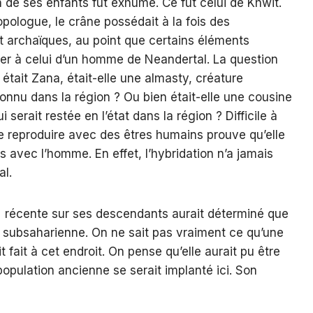
un de ses enfants fut exhumé. Ce fut celui de Khwit.
opologue, le crâne possédait à la fois des
t archaïques, au point que certains éléments
nter à celui d’un homme de Neandertal. La question
 était Zana, était-elle une almasty, créature
nnu dans la région ? Ou bien était-elle une cousine
serait restée en l’état dans la région ? Difficile à
u se reproduire avec des êtres humains prouve qu’elle
s avec l’homme. En effet, l’hybridation n’a jamais
l.
 récente sur ses descendants aurait déterminé que
ue subsaharienne. On ne sait pas vraiment ce qu’une
 fait à cet endroit. On pense qu’elle aurait pu être
opulation ancienne se serait implanté ici. Son