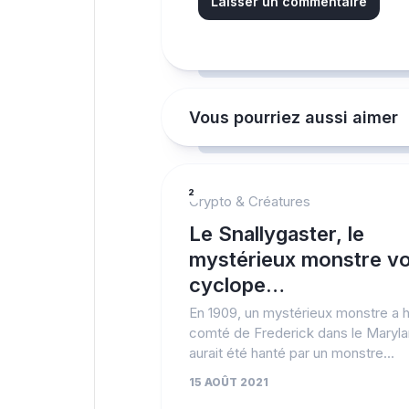
Vous pourriez aussi aimer
2
Crypto & Créatures
Le Snallygaster, le
mystérieux monstre vo
cyclope…
En 1909, un mystérieux monstre a h
comté de Frederick dans le Maryl
aurait été hanté par un monstre...
15 AOÛT 2021