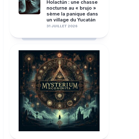
Holactún : une chasse
nocturne au « brujo »
sème la panique dans
un village du Yucatán
31 JUILLET 2026