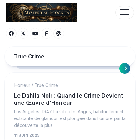
Skip
to
content
True Crime
Horreur
/
True Crime
Le Dahlia Noir : Quand le Crime Devient
une Œuvre d’Horreur
Los Angeles, 1947. La Cité des Anges, habituellement
éclatante de glamour, est plongée dans l’ombre par la
découverte la plus...
11 JUIN 2025