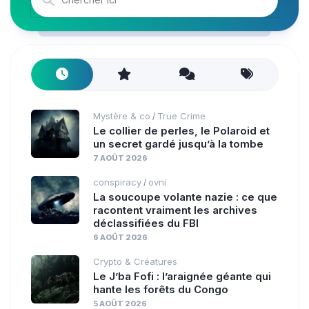
Mystère & co
True Crime
/
Le collier de perles, le Polaroid et
un secret gardé jusqu’à la tombe
7 AOÛT 2026
conspiracy
ovni
/
La soucoupe volante nazie : ce que
racontent vraiment les archives
déclassifiées du FBI
6 AOÛT 2026
Crypto & Créatures
Le J’ba Fofi : l’araignée géante qui
hante les forêts du Congo
5 AOÛT 2026