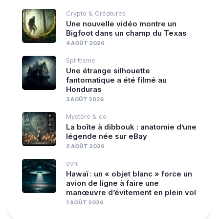
Crypto & Créatures
Une nouvelle vidéo montre un
Bigfoot dans un champ du Texas
4 AOÛT 2026
Spiritisme
Une étrange silhouette
fantomatique a été filmé au
Honduras
3 AOÛT 2026
Mystère & co
La boîte à dibbouk : anatomie d’une
légende née sur eBay
2 AOÛT 2026
ovni
Hawaï : un « objet blanc » force un
avion de ligne à faire une
manœuvre d’évitement en plein vol
1 AOÛT 2026