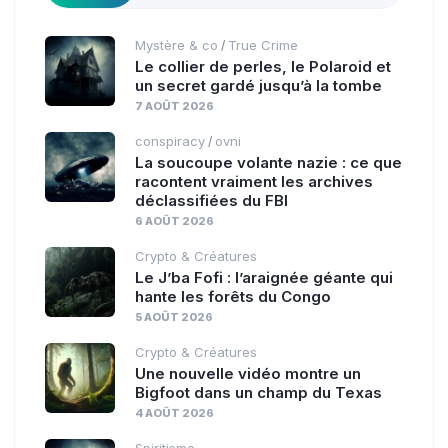
Mystère & co
True Crime
/
Le collier de perles, le Polaroid et
un secret gardé jusqu’à la tombe
7 AOÛT 2026
conspiracy
ovni
/
La soucoupe volante nazie : ce que
racontent vraiment les archives
déclassifiées du FBI
6 AOÛT 2026
Crypto & Créatures
Le J’ba Fofi : l’araignée géante qui
hante les forêts du Congo
5 AOÛT 2026
Crypto & Créatures
Une nouvelle vidéo montre un
Bigfoot dans un champ du Texas
4 AOÛT 2026
Spiritisme