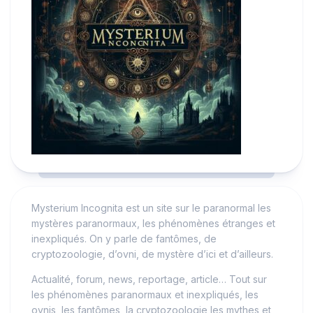
Mysterium Incognita est un site sur le paranormal les
mystères paranormaux, les phénomènes étranges et
inexpliqués. On y parle de fantômes, de
cryptozoologie, d’ovni, de mystère d’ici et d’ailleurs.
Actualité, forum, news, reportage, article… Tout sur
les phénomènes paranormaux et inexpliqués, les
ovnis, les fantômes, la cryptozoologie les mythes et