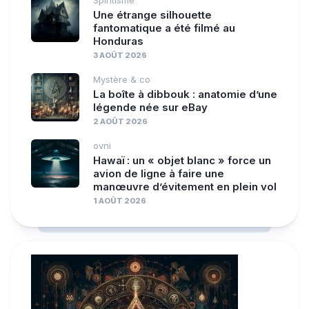
Une étrange silhouette
fantomatique a été filmé au
Honduras
3 AOÛT 2026
Mystère & co
La boîte à dibbouk : anatomie d’une
légende née sur eBay
2 AOÛT 2026
ovni
Hawaï : un « objet blanc » force un
avion de ligne à faire une
manœuvre d’évitement en plein vol
1 AOÛT 2026