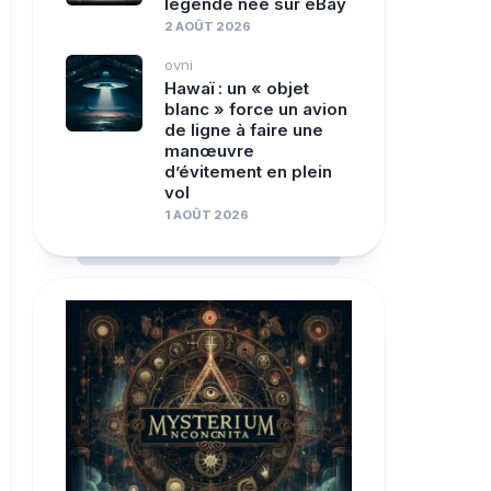
légende née sur eBay
2 AOÛT 2026
ovni
Hawaï : un « objet
blanc » force un avion
de ligne à faire une
manœuvre
d’évitement en plein
vol
1 AOÛT 2026