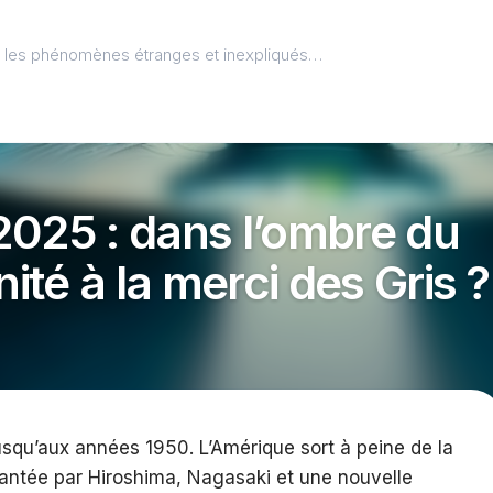
l, les phénomènes étranges et inexpliqués…
2025 : dans l’ombre du
nité à la merci des Gris ?
usqu’aux années 1950. L’Amérique sort à peine de la
ntée par Hiroshima, Nagasaki et une nouvelle