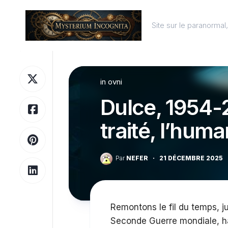
Skip
to
Site sur le paranorma
content
in
ovni
Dulce, 1954-
traité, l’huma
Par
NEFER
·
21 DÉCEMBRE 2025
Remontons le fil du temps, j
Seconde Guerre mondiale, ha