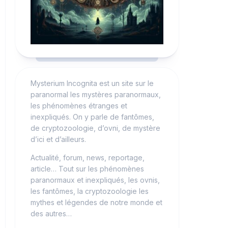
Mysterium Incognita est un site sur le
paranormal les mystères paranormaux,
les phénomènes étranges et
inexpliqués. On y parle de fantômes,
de cryptozoologie, d’ovni, de mystère
d’ici et d’ailleurs.
Actualité, forum, news, reportage,
article… Tout sur les phénomènes
paranormaux et inexpliqués, les ovnis,
les fantômes, la cryptozoologie les
mythes et légendes de notre monde et
des autres…