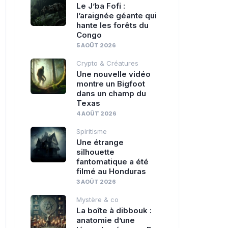
Le J’ba Fofi :
l’araignée géante qui
hante les forêts du
Congo
5 AOÛT 2026
Crypto & Créatures
Une nouvelle vidéo
montre un Bigfoot
dans un champ du
Texas
4 AOÛT 2026
Spiritisme
Une étrange
silhouette
fantomatique a été
filmé au Honduras
3 AOÛT 2026
Mystère & co
La boîte à dibbouk :
anatomie d’une