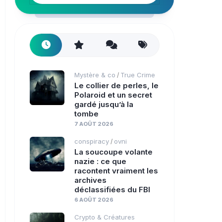
Mystère & co
True Crime
/
Le collier de perles, le
Polaroid et un secret
gardé jusqu’à la
tombe
7 AOÛT 2026
conspiracy
ovni
/
La soucoupe volante
nazie : ce que
racontent vraiment les
archives
déclassifiées du FBI
6 AOÛT 2026
Crypto & Créatures