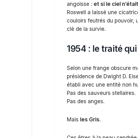
angoisse :
et si le ciel n’éta
Roswell a laissé une cicatric
couloirs feutrés du pouvoir, u
clé de la survie.
1954 : le traité qu
Selon une frange obscure mai
présidence de Dwight D. Eise
établi avec une entité non h
Pas des sauveurs stellaires.
Pas des anges.
Mais
les Gris
.
Ces êtres à la peau cendrée,