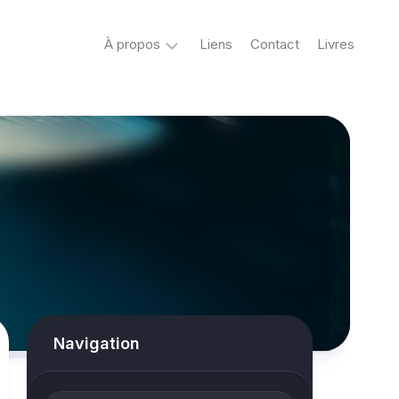
À propos
Liens
Contact
Livres
Crypto
&
Créatures
ovni
Mystère
&
co
Spiritisme
conspiracy
Navigation
Horreur
True