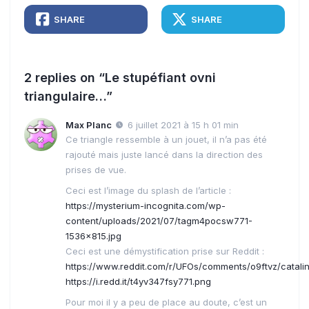
SHARE
SHARE
2 replies on “Le stupéfiant ovni
triangulaire…”
Max Planc
6 juillet 2021 à 15 h 01 min
Ce triangle ressemble à un jouet, il n’a pas été
rajouté mais juste lancé dans la direction des
prises de vue.
Ceci est l’image du splash de l’article :
https://mysterium-incognita.com/wp-
content/uploads/2021/07/tagm4pocsw771-
1536×815.jpg
Ceci est une démystification prise sur Reddit :
https://www.reddit.com/r/UFOs/comments/o9ftvz/catal
https://i.redd.it/t4yv347fsy771.png
Pour moi il y a peu de place au doute, c’est un