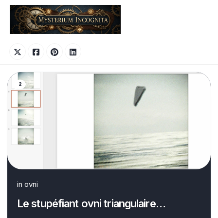
Skip
to
content
2
in
ovni
Le stupéfiant ovni triangulaire…