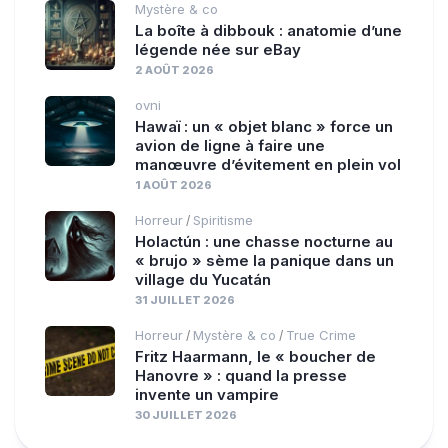
Mystère & co
La boîte à dibbouk : anatomie d’une
légende née sur eBay
2 AOÛT 2026
ovni
Hawaï : un « objet blanc » force un
avion de ligne à faire une
manœuvre d’évitement en plein vol
1 AOÛT 2026
Horreur
Spiritisme
/
Holactún : une chasse nocturne au
« brujo » sème la panique dans un
village du Yucatán
31 JUILLET 2026
Horreur
Mystère & co
True Crime
/
/
Fritz Haarmann, le « boucher de
Hanovre » : quand la presse
invente un vampire
30 JUILLET 2026