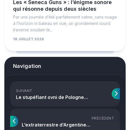
Les « Seneca Guns » : l’énigme sonore
qui résonne depuis deux siècles
Par une journée d’été parfaitement calme, sans nuage
à l’horizon ni bateau en vue, un grondement sourd
traverse soudain le...
18 JUILLET 2026
Navigation
SUIVANT
Le stupéfiant ovni de Pologne…
PRÉCÉDENT
L’extraterrestre d’Argentine…