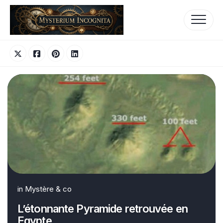
Skip
to
content
in
Mystère & co
L’étonnante Pyramide retrouvée en
Egypte…