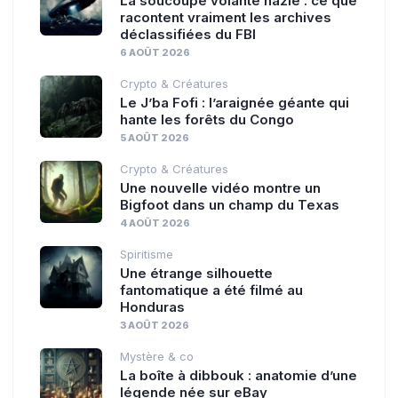
La soucoupe volante nazie : ce que
racontent vraiment les archives
déclassifiées du FBI
6 AOÛT 2026
Crypto & Créatures
Le J’ba Fofi : l’araignée géante qui
hante les forêts du Congo
5 AOÛT 2026
Crypto & Créatures
Une nouvelle vidéo montre un
Bigfoot dans un champ du Texas
4 AOÛT 2026
Spiritisme
Une étrange silhouette
fantomatique a été filmé au
Honduras
3 AOÛT 2026
Mystère & co
La boîte à dibbouk : anatomie d’une
légende née sur eBay