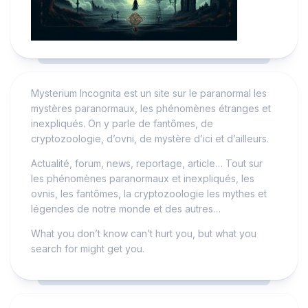
Mysterium Incognita est un site sur le paranormal les
mystères paranormaux, les phénomènes étranges et
inexpliqués. On y parle de fantômes, de
cryptozoologie, d’ovni, de mystère d’ici et d’ailleurs.
Actualité, forum, news, reportage, article… Tout sur
les phénomènes paranormaux et inexpliqués, les
ovnis, les fantômes, la cryptozoologie les mythes et
légendes de notre monde et des autres…
What you don’t know can’t hurt you, but what you
search for might get you.