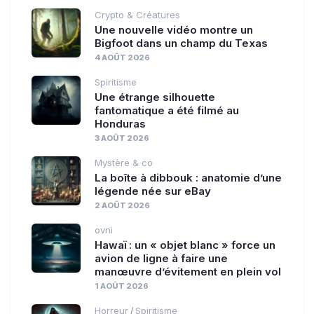
Crypto & Créatures
Une nouvelle vidéo montre un
Bigfoot dans un champ du Texas
4 AOÛT 2026
Spiritisme
Une étrange silhouette
fantomatique a été filmé au
Honduras
3 AOÛT 2026
Mystère & co
La boîte à dibbouk : anatomie d’une
légende née sur eBay
2 AOÛT 2026
ovni
Hawaï : un « objet blanc » force un
avion de ligne à faire une
manœuvre d’évitement en plein vol
1 AOÛT 2026
Horreur
Spiritisme
/