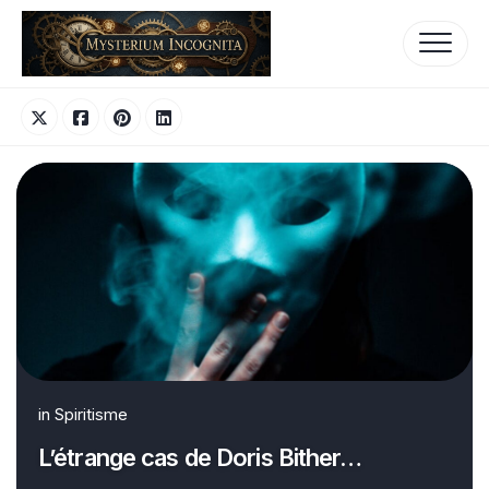
Skip
to
content
in
Spiritisme
L’étrange cas de Doris Bither…