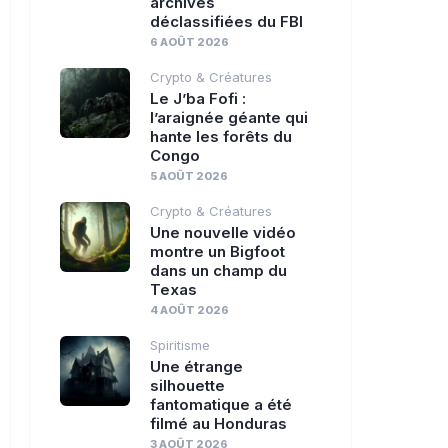
archives
déclassifiées du FBI
6 AOÛT 2026
Crypto & Créatures
Le J’ba Fofi :
l’araignée géante qui
hante les forêts du
Congo
5 AOÛT 2026
Crypto & Créatures
Une nouvelle vidéo
montre un Bigfoot
dans un champ du
Texas
4 AOÛT 2026
Spiritisme
Une étrange
silhouette
fantomatique a été
filmé au Honduras
3 AOÛT 2026