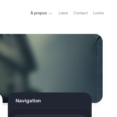
À propos
Liens
Contact
Livres
Crypto
&
Créatures
ovni
Mystère
&
co
Spiritisme
conspiracy
Navigation
Horreur
True