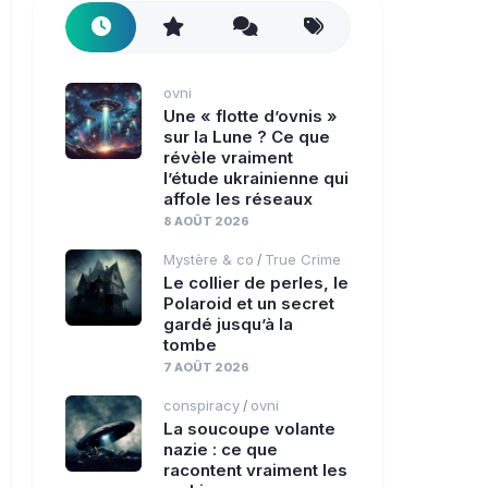
ovni
Une « flotte d’ovnis »
sur la Lune ? Ce que
révèle vraiment
l’étude ukrainienne qui
affole les réseaux
8 AOÛT 2026
Mystère & co
True Crime
/
Le collier de perles, le
Polaroid et un secret
gardé jusqu’à la
tombe
7 AOÛT 2026
conspiracy
ovni
/
La soucoupe volante
nazie : ce que
racontent vraiment les