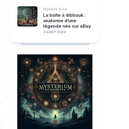
Mystère & co
La boîte à dibbouk :
anatomie d’une
légende née sur eBay
2 AOÛT 2026