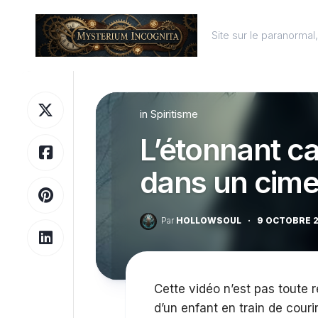
Skip
to
Site sur le paranorma
content
in
Spiritisme
L’étonnant c
dans un cime
Par
HOLLOWSOUL
·
9 OCTOBRE 
Cette vidéo n’est pas toute r
d’un enfant en train de cour