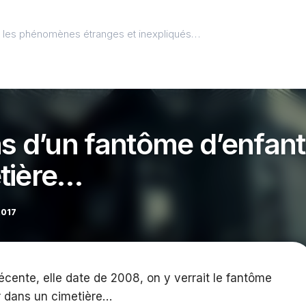
l, les phénomènes étranges et inexpliqués…
as d’un fantôme d’enfant
tière…
2017
écente, elle date de 2008, on y verrait le fantôme
ir dans un cimetière…