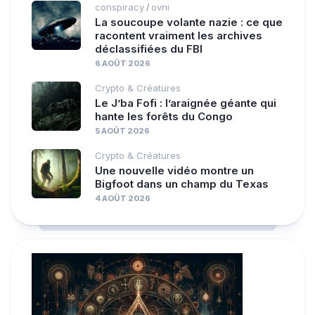
conspiracy
ovni
/
La soucoupe volante nazie : ce que
racontent vraiment les archives
déclassifiées du FBI
6 AOÛT 2026
Crypto & Créatures
Le J’ba Fofi : l’araignée géante qui
hante les forêts du Congo
5 AOÛT 2026
Crypto & Créatures
Une nouvelle vidéo montre un
Bigfoot dans un champ du Texas
4 AOÛT 2026