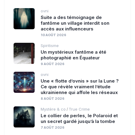
ovni
Suite a des témoignage de
fantôme un village interdit son
accès aux influenceurs
10 AOÛT 2026
Spiritisme
Un mystérieux fantôme a été
photographié en Équateur
9 AOÛT 2026
ovni
Une « flotte d’ovnis » sur la Lune ?
Ce que révèle vraiment l’étude
ukrainienne qui affole les réseaux
8 AOÛT 2026
Mystère & co
True Crime
/
Le collier de perles, le Polaroid et
un secret gardé jusqu’à la tombe
7 AOÛT 2026