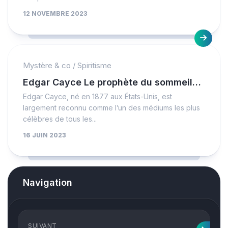
12 NOVEMBRE 2023
Mystère & co
/
Spiritisme
Edgar Cayce Le prophète du sommeil…
Edgar Cayce, né en 1877 aux États-Unis, est
largement reconnu comme l’un des médiums les plus
célèbres de tous les...
16 JUIN 2023
Navigation
SUIVANT