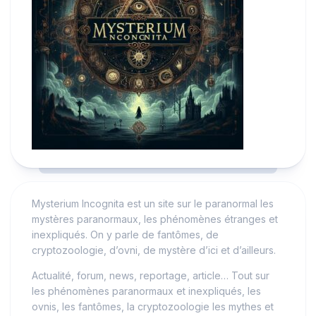
Mysterium Incognita est un site sur le paranormal les
mystères paranormaux, les phénomènes étranges et
inexpliqués. On y parle de fantômes, de
cryptozoologie, d’ovni, de mystère d’ici et d’ailleurs.
Actualité, forum, news, reportage, article… Tout sur
les phénomènes paranormaux et inexpliqués, les
ovnis, les fantômes, la cryptozoologie les mythes et