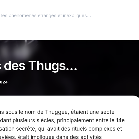
l, les phénomènes étranges et inexpliqués…
s des Thugs…
2024
s sous le nom de Thuggee, étaient une secte
dant plusieurs siècles, principalement entre le 14e
isation secrète, qui avait des rituels complexes et
viées, était impliquée dans des activités