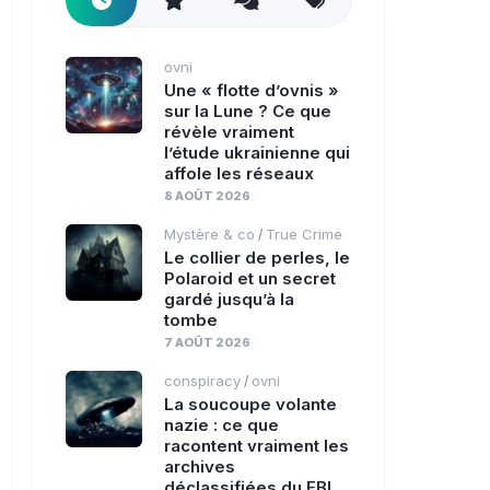
ovni
Une « flotte d’ovnis »
sur la Lune ? Ce que
révèle vraiment
l’étude ukrainienne qui
affole les réseaux
8 AOÛT 2026
Mystère & co
True Crime
/
Le collier de perles, le
Polaroid et un secret
gardé jusqu’à la
tombe
7 AOÛT 2026
conspiracy
ovni
/
La soucoupe volante
nazie : ce que
racontent vraiment les
archives
déclassifiées du FBI