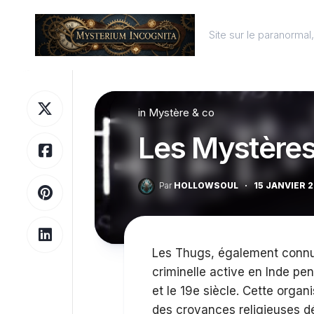
Skip
to
Site sur le paranorma
content
in
Mystère & co
Les Mystère
Par
HOLLOWSOUL
·
15 JANVIER 
Les Thugs, également connu
criminelle active en Inde pen
et le 19e siècle. Cette organ
des croyances religieuses dé