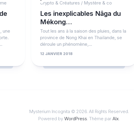
ime
Crypto & Créatures
/
Mystère & co
 de
Les inexplicables Nâga du
Mékong…
, une
Tout les ans à la saison des pluies, dans la
orte.
province de Nong Khai en Thaïlande, se
..
déroule un phénomène,...
12 JANVIER 2018
Mysterium Incognita © 2026. All Rights Reserved.
Powered by
WordPress
. Thème par
Alx
.