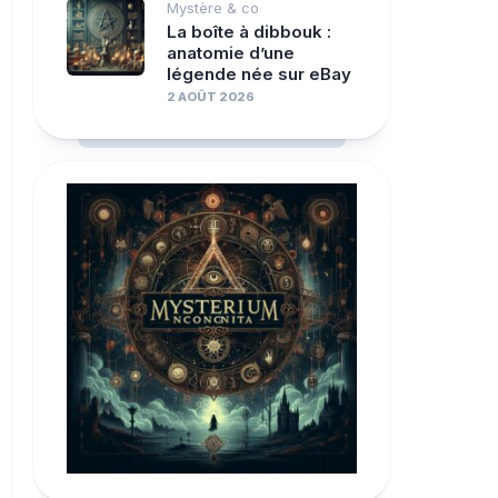
Mystère & co
La boîte à dibbouk :
anatomie d’une
légende née sur eBay
2 AOÛT 2026