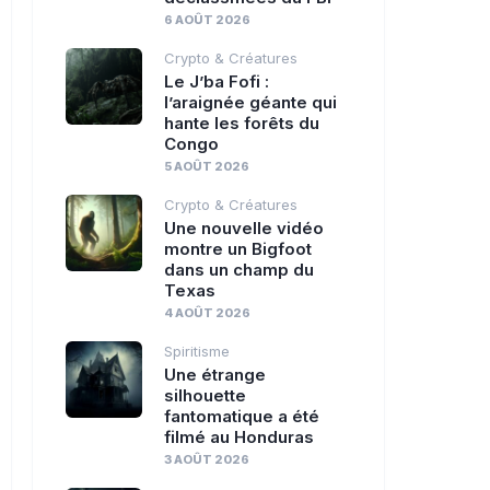
6 AOÛT 2026
Crypto & Créatures
Le J’ba Fofi :
l’araignée géante qui
hante les forêts du
Congo
5 AOÛT 2026
Crypto & Créatures
Une nouvelle vidéo
montre un Bigfoot
dans un champ du
Texas
4 AOÛT 2026
Spiritisme
Une étrange
silhouette
fantomatique a été
filmé au Honduras
3 AOÛT 2026