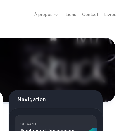
À propos
Liens
Contact
Livres
Crypto
&
Créatures
ovni
Mystère
&
co
Spiritisme
Navigation
conspiracy
Horreur
SUIVANT
True
Finalement, les momies