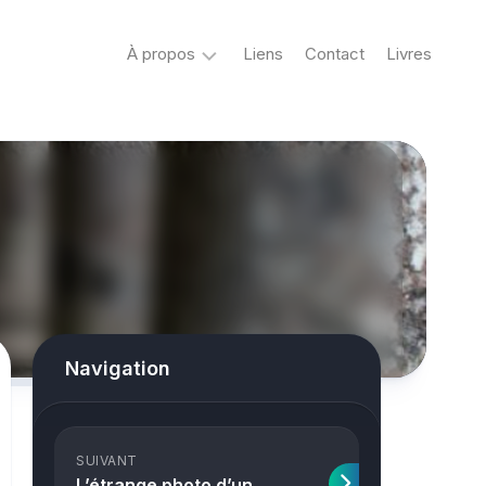
À propos
Liens
Contact
Livres
Crypto
&
Créatures
ovni
Mystère
&
co
Spiritisme
Navigation
conspiracy
Horreur
SUIVANT
True
L’étrange photo d’un