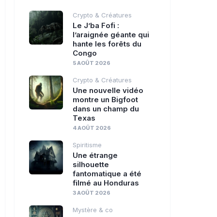
Crypto & Créatures
Le J’ba Fofi :
l’araignée géante qui
hante les forêts du
Congo
5 AOÛT 2026
Crypto & Créatures
Une nouvelle vidéo
montre un Bigfoot
dans un champ du
Texas
4 AOÛT 2026
Spiritisme
Une étrange
silhouette
fantomatique a été
filmé au Honduras
3 AOÛT 2026
Mystère & co