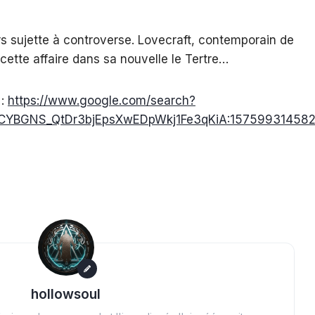
s sujette à controverse. Lovecraft, contemporain de
e cette affaire dans sa nouvelle le Tertre…
 :
https://www.google.com/search?
f=ACYBGNS_QtDr3bjEpsXwEDpWkj1Fe3qKiA:15759931
hollowsoul