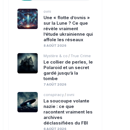
ovni
Une « flotte d’ovnis »
sur la Lune ? Ce que
révèle vraiment
l’étude ukrainienne qui
affole les réseaux
8 AOÛT 2026
Mystère & co
True Crime
/
Le collier de perles, le
Polaroid et un secret
gardé jusqu’à la
tombe
7 AOÛT 2026
conspiracy
ovni
/
La soucoupe volante
nazie : ce que
racontent vraiment les
archives
déclassifiées du FBI
6 AOÛT 2026