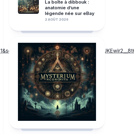
La boîte à dibbouk :
anatomie d’une
légende née sur eBay
2 AOÛT 2026
45821&source=lnms&tbm=isch&sa=X&ved=2ahUKEwir2