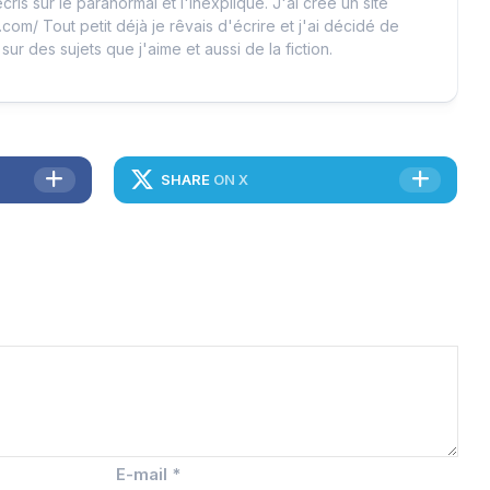
cris sur le paranormal et l'inexpliqué. J'ai créé un site
.com/ Tout petit déjà je rêvais d'écrire et j'ai décidé de
 sur des sujets que j'aime et aussi de la fiction.
SHARE
ON X
E-mail
*