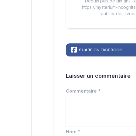
Depuis plus de dix ans j'é
https://mysterium-incognita
publier des livres
SHARE
ON FACEBOOK
Laisser un commentaire
Commentaire
*
Nom
*