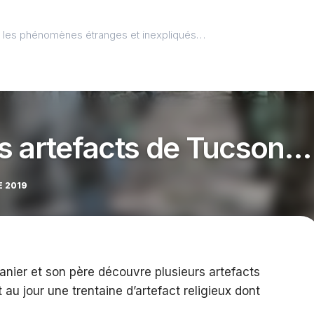
l, les phénomènes étranges et inexpliqués…
s artefacts de Tucson…
 2019
nier et son père découvre plusieurs artefacts
t au jour une trentaine d’artefact religieux dont