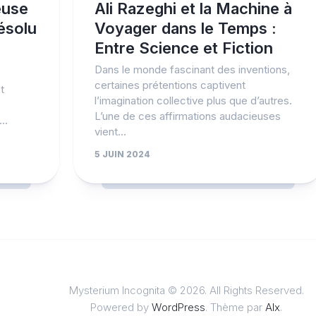
euse
Ali Razeghi et la Machine à
ésolu
Voyager dans le Temps :
Entre Science et Fiction
Dans le monde fascinant des inventions,
certaines prétentions captivent
t
l’imagination collective plus que d’autres.
L’une de ces affirmations audacieuses
..
vient...
5 JUIN 2024
Mysterium Incognita © 2026. All Rights Reserved.
Powered by
WordPress
. Thème par
Alx
.