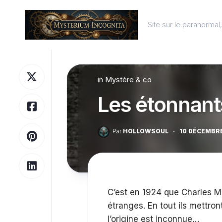
Skip
to
Site sur le paranorma
content
in
Mystère & co
Les étonnant
Par
HOLLOWSOUL
·
10 DÉCEMBRE
C’est en 1924 que Charles Ma
étranges. En tout ils mettron
l’origine est inconnue…