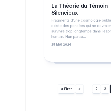
La Théorie du Témoin
Silencieux
Fragments d’une cosmologie oublié
existe des pensées qui ne devraie
survivre trop longtemps dans l’espr
humain. Non parce...
25 MAI 2026
« First
«
...
2
3