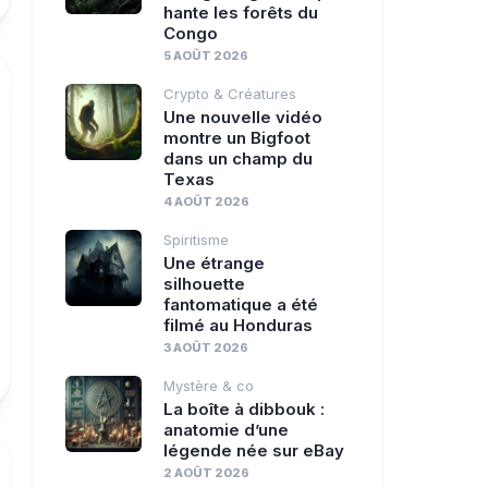
hante les forêts du
Congo
5 AOÛT 2026
Crypto & Créatures
Une nouvelle vidéo
montre un Bigfoot
dans un champ du
Texas
4 AOÛT 2026
Spiritisme
Une étrange
silhouette
fantomatique a été
filmé au Honduras
3 AOÛT 2026
Mystère & co
La boîte à dibbouk :
anatomie d’une
légende née sur eBay
2 AOÛT 2026