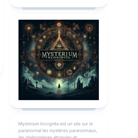
Mysterium Incognita est un site sur le
paranormal les mystères paranormaux,
les phénomènes étranges et