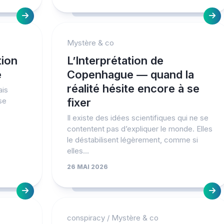
Mystère & co
tion
L’Interprétation de
e
Copenhague — quand la
réalité hésite encore à se
ais
sse
fixer
Il existe des idées scientifiques qui ne se
contentent pas d’expliquer le monde. Elles
le déstabilisent légèrement, comme si
elles...
26 MAI 2026
conspiracy
/
Mystère & co