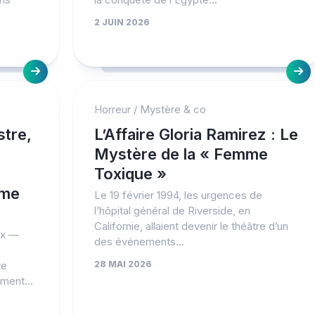
2 JUIN 2026
Horreur
/
Mystère & co
tre,
L’Affaire Gloria Ramirez : Le
Mystère de la « Femme
Toxique »
ême
Le 19 février 1994, les urgences de
l’hôpital général de Riverside, en
Californie, allaient devenir le théâtre d’un
ux —
des événements...
re
28 MAI 2026
ment...