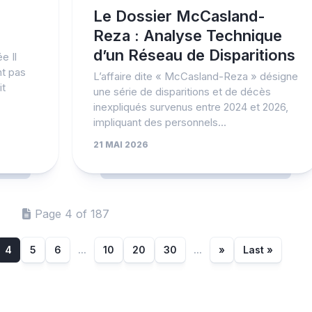
Le Dossier McCasland-
Reza : Analyse Technique
d’un Réseau de Disparitions
e Il
nt pas
L’affaire dite « McCasland-Reza » désigne
it
une série de disparitions et de décès
inexpliqués survenus entre 2024 et 2026,
impliquant des personnels...
21 MAI 2026
Page 4 of 187
4
5
6
...
10
20
30
...
»
Last »