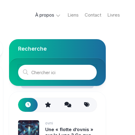
À propos
Liens
Contact
Livres
Crypto
&
Créatures
Recherche
ovni
Mystère
&
co
Spiritisme
conspiracy
Horreur
ovni
True
Une « flotte d’ovnis »