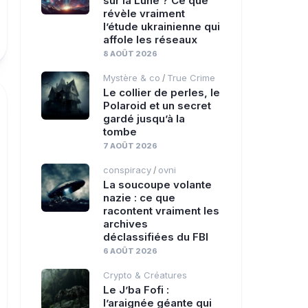
sur la Lune ? Ce que
Crime
révèle vraiment
l’étude ukrainienne qui
affole les réseaux
8 AOÛT 2026
Mystère & co
True Crime
/
Le collier de perles, le
Polaroid et un secret
gardé jusqu’à la
tombe
7 AOÛT 2026
conspiracy
ovni
/
La soucoupe volante
nazie : ce que
racontent vraiment les
archives
déclassifiées du FBI
6 AOÛT 2026
Crypto & Créatures
Le J’ba Fofi :
l’araignée géante qui