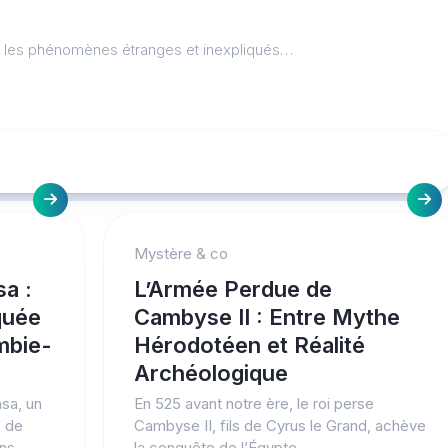
l, les phénomènes étranges et inexpliqués…
Mystère & co
a :
L’Armée Perdue de
quée
Cambyse II : Entre Mythe
mbie-
Hérodotéen et Réalité
Archéologique
sa, un
En 525 avant notre ère, le roi perse
e de
Cambyse II, fils de Cyrus le Grand, achève
ans
la conquête de l’Égypte...